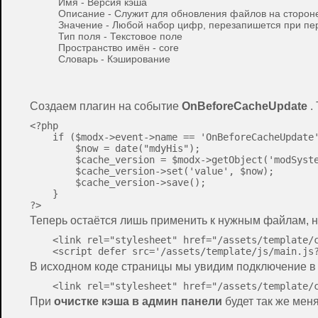
Имя - Версия кэша
Описание - Служит для обновления файлов на сторон
Значение - Любой набор цифр, перезапишется при пе
Тип поля - Текстовое поле
Пространство имён - core
Словарь - Кэширование
Создаем плагин на событие
OnBeforeCacheUpdate
.
<?php

    if ($modx->event->name == 'OnBeforeCacheUpdate'
        $now = date("mdyHis");

        $cache_version = $modx->getObject('modSyste
        $cache_version->set('value', $now);

        $cache_version->save();

    }

Теперь остаётся лишь применить к нужным файлам, 
    <link rel="stylesheet" href="/assets/template/c
В исходном коде страницы мы увидим подключение в
При
очистке кэша в админ панели
будет так же мен