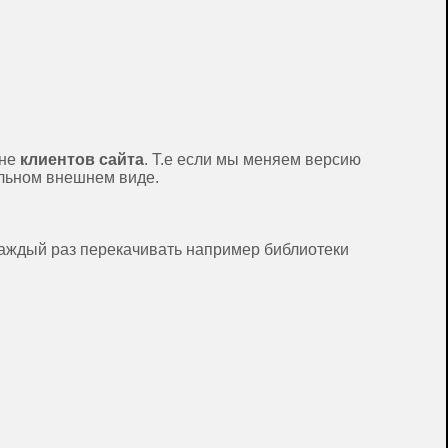
оне
клиентов сайта
. Т.е если мы меняем версию
альном внешнем виде.
каждый раз перекачивать например библиотеки