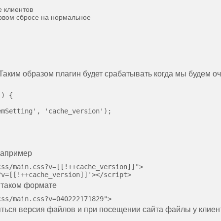
е клиентов
рвом сбросе на нормальное
 Таким образом плагин будет срабатывать когда мы будем о
) {

mSetting', 'cache_version');

например
ss/main.css?v=[[!++cache_version]]">

 таком формате
яться версия файлов и при посещении сайта файлы у клиен