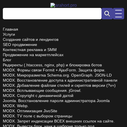
Главная
Услуги
Создание сайтов и лендингов
SEO продвижение
Контекстная реклама и SMM
Продвижение на маркетплейсах
Блог
Редиректы (.htaccess, nginx, php) и блокировка ботов
MODX. Формы связи Formit + AjaxForm. Защита форм.
MODX. Микроразметка Schema.org. OpenGraph. JSON-LD
MODX. Восстановление доступа к административной панели
MODX. Добавление файлам стилей и скриптов версии (?v=)
MODX. Всплывающие сообщения. jGrowl.
MODX. Copyright с динамичной датой
Joomla. Восстановление пароля администратора Joomla
MODX. Webp.
MODX. Оптимизация JivoSite
MODX. TV поле с выбором страницы
MODX. Запрет индексации ВСЕХ внешних ссылок на сайте.
MODX. Вывести блок, чанк в шаблоне только под