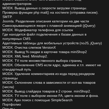
администратором.
MODX. Вывод данных о скорости загрузки страницы.
Проверка функции php mail() на хостинге (отправка писем).
SMTP.
Joomla. Разделение описания категории на две части
Самоскрывающиеся якоря с плавной анимацией (jQuery)
MODX. Модификатор телефона для ссылок
Где находится файл подключения к базам данных в
популярных CMS
Адаптивные таблицы для мобильных устройств (noJS, jQuery)
MODX. Очистка слепков VersionX
MODX. Вывод % скидки в карточке товара miniShop2
MODX. XML feed. Minishop2.
MODX. TV поле множественного выбора страниц
MODX. Обновление CMS если ядро, админка и.т.п. имеют не
стандартный путь
MODX. Удаление комментариев из кода перед рендером
страницы
MODX. Склонение слова в зависимости от кол-ва товаров
(числа)
MODX. Вывод слайдера товаров в 2 строки. miniShop2.
MODX. TV поле с выбором иконки FA, цвета иконки и фона.
MODX. Ajax поиск с помощью SimpleSearch
Портфолио
Отзывы