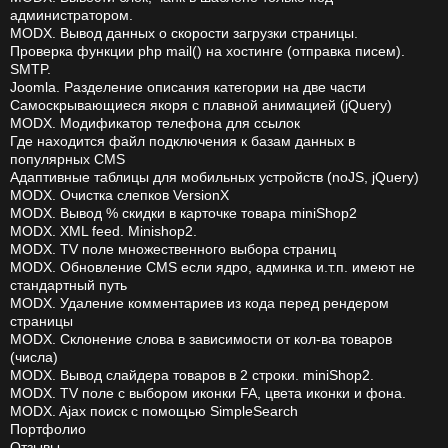
администратором.
MODX. Вывод данных о скорости загрузки страницы.
Проверка функции php mail() на хостинге (отправка писем).
SMTP.
Joomla. Разделение описания категории на две части
Самоскрывающиеся якоря с плавной анимацией (jQuery)
MODX. Модификатор телефона для ссылок
Где находится файл подключения к базам данных в
популярных CMS
Адаптивные таблицы для мобильных устройств (noJS, jQuery)
MODX. Очистка слепков VersionX
MODX. Вывод % скидки в карточке товара miniShop2
MODX. XML feed. Minishop2.
MODX. TV поле множественного выбора страниц
MODX. Обновление CMS если ядро, админка и.т.п. имеют не
стандартный путь
MODX. Удаление комментариев из кода перед рендером
страницы
MODX. Склонение слова в зависимости от кол-ва товаров
(числа)
MODX. Вывод слайдера товаров в 2 строки. miniShop2.
MODX. TV поле с выбором иконки FA, цвета иконки и фона.
MODX. Ajax поиск с помощью SimpleSearch
Портфолио
Отзывы