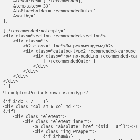
    &resources=`[[*recommended]]`

    &templates=`33`

    &toPlaceholder=`recommendedOuter`

    &sortby=``

]]

[[*recommended:notempty=`

<div class="section recommended-section">

    <div class="">

        <h2 class="line">Мы рекомендуем</h2>

        <div class="catalog-type2 recommended-carousel-
            <div class="row no-padding recommended-caro
                [[+recommendedOuter]]

            </div>

        </div>

    </div>

</div>

Чанк tpl.msProducts.row.custom.type2
{if $idx % 2 == 1}

<div class="col-sm-6 col-md-4">

{/if}

    <div class="element">

        <div class="element-inner">

            <a class="absolute" href="{$id | url}"></a>
            <div class="img-wrapper">

                {if $thumb?}
