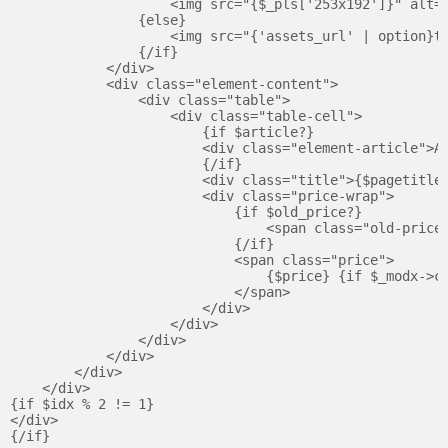
                    <img src="{$_pls['253x192']}" alt="
                {else}

                    <img src="{'assets_url' | option}te
                {/if}

            </div>

            <div class="element-content">

                <div class="table">

                    <div class="table-cell">

                        {if $article?}

                        <div class="element-article">Ар
                        {/if}

                        <div class="title">{$pagetitle}
                        <div class="price-wrap">

                            {if $old_price?}

                                <span class="old-price"
                            {/if}

                            <span class="price">

                                {$price} {if $_modx->co
                            </span>

                        </div>

                    </div>

                </div>

            </div>

        </div>

    </div>

{if $idx % 2 != 1}

</div>
