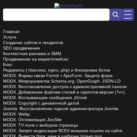
Главная
Услуги
Создание сайтов и лендингов
SEO продвижение
Контекстная реклама и SMM
Продвижение на маркетплейсах
Блог
Редиректы (.htaccess, nginx, php) и блокировка ботов
MODX. Формы связи Formit + AjaxForm. Защита форм.
MODX. Микроразметка Schema.org. OpenGraph. JSON-LD
MODX. Восстановление доступа к административной панели
MODX. Добавление файлам стилей и скриптов версии (?v=)
MODX. Всплывающие сообщения. jGrowl.
MODX. Copyright с динамичной датой
Joomla. Восстановление пароля администратора Joomla
MODX. Webp.
MODX. Оптимизация JivoSite
MODX. TV поле с выбором страницы
MODX. Запрет индексации ВСЕХ внешних ссылок на сайте.
MODX. Вывести блок, чанк в шаблоне только под