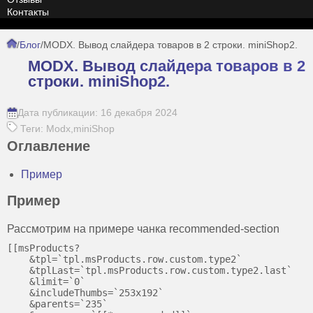
Контакты
/
Блог
/
MODX. Вывод слайдера товаров в 2 строки. miniShop2.
MODX. Вывод слайдера товаров в 2
строки. miniShop2.
Дата публикации: 16 декабря 2024
Теги: Modx,miniShop
Оглавление
Пример
Пример
Рассмотрим на примере чанка recommended-section
[[msProducts?

    &tpl=`tpl.msProducts.row.custom.type2`

    &tplLast=`tpl.msProducts.row.custom.type2.last`

    &limit=`0`

    &includeThumbs=`253x192`

    &parents=`235`
