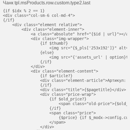
Чанк tpl.msProducts.row.custom.type2.last
{if $idx % 2 == 1}

<div class="col-sm-6 col-md-4">

{/if}

    <div class="element relative">

        <div class="element-inner">

            <a class="absolute" href="{$id | url}"></a>
            <div class="img-wrapper">

                {if $thumb?}

                    <img src="{$_pls['253x192']}" alt="
                {else}

                    <img src="{'assets_url' | option}te
                {/if}

            </div>

            <div class="element-content">

                {if $article?}

                <div class="element-article">Артикул: {
                {/if}

                <div class="title">{$pagetitle}</div>

                <div class="price-wrap">

                    {if $old_price?}

                        <span class="old-price">{$old_p
                    {/if}

                    <span class="price">

                        {$price} {if $_modx->config.cur
                    </span>

                </div>
